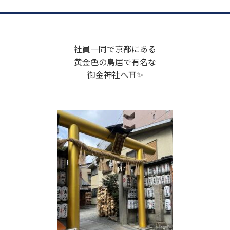
社員一同で京都にある
黄金色の鳥居で有名な
御金神社へ⛩️✨